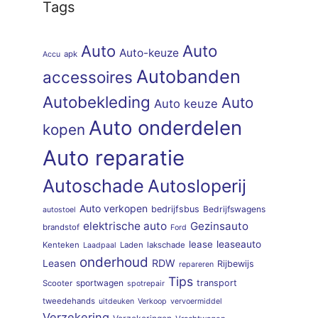
Tags
Auto
Auto
Auto-keuze
apk
Accu
Autobanden
accessoires
Autobekleding
Auto
Auto keuze
Auto onderdelen
kopen
Auto reparatie
Autoschade
Autosloperij
Auto verkopen
bedrijfsbus
Bedrijfswagens
autostoel
elektrische auto
Gezinsauto
brandstof
Ford
lease
leaseauto
Kenteken
Laden
lakschade
Laadpaal
onderhoud
RDW
Leasen
Rijbewijs
repareren
Tips
sportwagen
transport
Scooter
spotrepair
tweedehands
uitdeuken
Verkoop
vervoermiddel
Verzekering