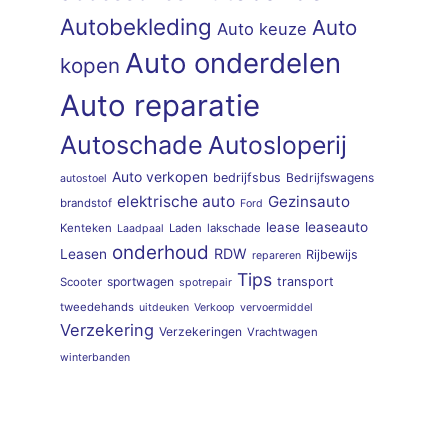
Autobekleding
Auto
Auto keuze
Auto onderdelen
kopen
Auto reparatie
Autoschade
Autosloperij
Auto verkopen
bedrijfsbus
Bedrijfswagens
autostoel
elektrische auto
Gezinsauto
brandstof
Ford
lease
leaseauto
Kenteken
Laden
lakschade
Laadpaal
onderhoud
RDW
Leasen
Rijbewijs
repareren
Tips
sportwagen
transport
Scooter
spotrepair
tweedehands
uitdeuken
Verkoop
vervoermiddel
Verzekering
Verzekeringen
Vrachtwagen
winterbanden