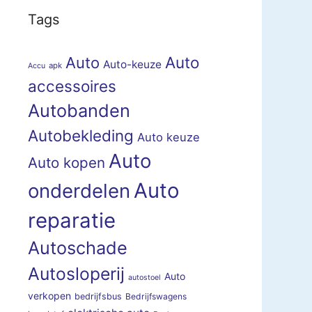
Tags
Auto
Auto
Auto-keuze
apk
Accu
accessoires
Autobanden
Autobekleding
Auto keuze
Auto
Auto kopen
Auto
onderdelen
reparatie
Autoschade
Autosloperij
Auto
autostoel
verkopen
bedrijfsbus
Bedrijfswagens