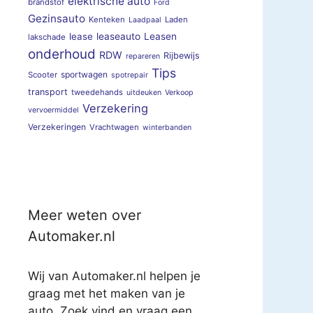
elektrische auto
brandstof
Ford
Gezinsauto
Kenteken
Laden
Laadpaal
lease
leaseauto
Leasen
lakschade
onderhoud
RDW
Rijbewijs
repareren
Tips
sportwagen
Scooter
spotrepair
transport
tweedehands
uitdeuken
Verkoop
Verzekering
vervoermiddel
Verzekeringen
Vrachtwagen
winterbanden
Meer weten over
Automaker.nl
Wij van Automaker.nl helpen je
graag met het maken van je
auto. Zoek vind en vraag een