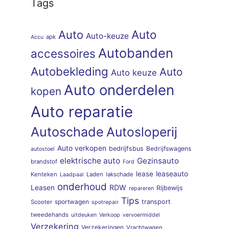
Tags
Auto
Auto
Auto-keuze
apk
Accu
Autobanden
accessoires
Autobekleding
Auto
Auto keuze
Auto onderdelen
kopen
Auto reparatie
Autoschade
Autosloperij
Auto verkopen
bedrijfsbus
Bedrijfswagens
autostoel
elektrische auto
Gezinsauto
brandstof
Ford
lease
leaseauto
Kenteken
Laden
lakschade
Laadpaal
onderhoud
RDW
Leasen
Rijbewijs
repareren
Tips
sportwagen
transport
Scooter
spotrepair
tweedehands
uitdeuken
Verkoop
vervoermiddel
Verzekering
Verzekeringen
Vrachtwagen