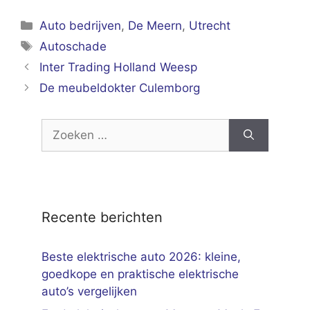
Categorieën
Auto bedrijven
,
De Meern
,
Utrecht
Tags
Autoschade
Inter Trading Holland Weesp
De meubeldokter Culemborg
Zoek
naar:
Recente berichten
Beste elektrische auto 2026: kleine,
goedkope en praktische elektrische
auto’s vergelijken