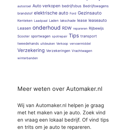
Auto verkopen
bedrijfsbus
Bedrijfswagens
autostoel
elektrische auto
Gezinsauto
brandstof
Ford
lease
leaseauto
Kenteken
Laden
lakschade
Laadpaal
onderhoud
RDW
Leasen
Rijbewijs
repareren
Tips
sportwagen
transport
Scooter
spotrepair
tweedehands
uitdeuken
Verkoop
vervoermiddel
Verzekering
Verzekeringen
Vrachtwagen
winterbanden
Meer weten over Automaker.nl
Wij van Automaker.nl helpen je graag
met het maken van je auto. Zoek vind
en vraag een lokaal bedrijf. Of vind tips
en trits om je auto te repareren.