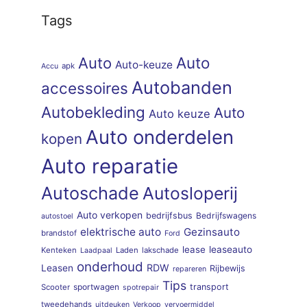
Tags
Auto
Auto
Auto-keuze
apk
Accu
Autobanden
accessoires
Autobekleding
Auto
Auto keuze
Auto onderdelen
kopen
Auto reparatie
Autoschade
Autosloperij
Auto verkopen
bedrijfsbus
Bedrijfswagens
autostoel
elektrische auto
Gezinsauto
brandstof
Ford
lease
leaseauto
Kenteken
Laden
lakschade
Laadpaal
onderhoud
RDW
Leasen
Rijbewijs
repareren
Tips
sportwagen
transport
Scooter
spotrepair
tweedehands
uitdeuken
Verkoop
vervoermiddel