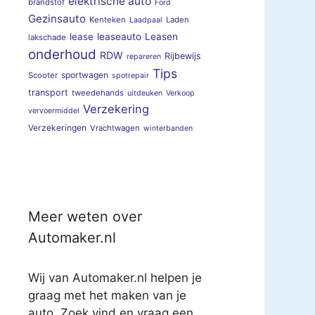
elektrische auto
brandstof
Ford
Gezinsauto
Kenteken
Laden
Laadpaal
lease
leaseauto
Leasen
lakschade
onderhoud
RDW
Rijbewijs
repareren
Tips
sportwagen
Scooter
spotrepair
transport
tweedehands
uitdeuken
Verkoop
Verzekering
vervoermiddel
Verzekeringen
Vrachtwagen
winterbanden
Meer weten over
Automaker.nl
Wij van Automaker.nl helpen je
graag met het maken van je
auto. Zoek vind en vraag een