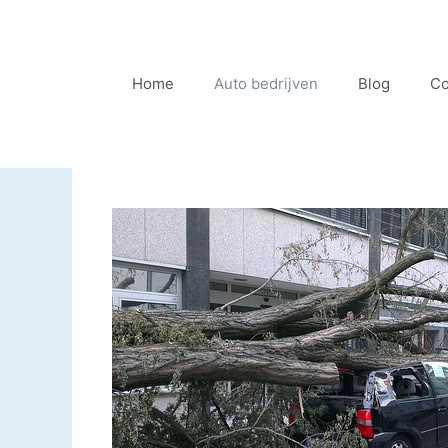
Ga
naar
de
Home
Auto bedrijven
Blog
Co
inhoud