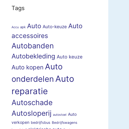
Tags
Auto
Auto
Auto-keuze
apk
Accu
accessoires
Autobanden
Autobekleding
Auto keuze
Auto
Auto kopen
Auto
onderdelen
reparatie
Autoschade
Autosloperij
Auto
autostoel
verkopen
bedrijfsbus
Bedrijfswagens