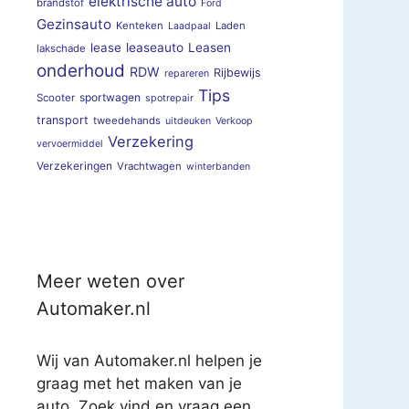
elektrische auto
brandstof
Ford
Gezinsauto
Kenteken
Laden
Laadpaal
lease
leaseauto
Leasen
lakschade
onderhoud
RDW
Rijbewijs
repareren
Tips
sportwagen
Scooter
spotrepair
transport
tweedehands
uitdeuken
Verkoop
Verzekering
vervoermiddel
Verzekeringen
Vrachtwagen
winterbanden
Meer weten over
Automaker.nl
Wij van Automaker.nl helpen je
graag met het maken van je
auto. Zoek vind en vraag een