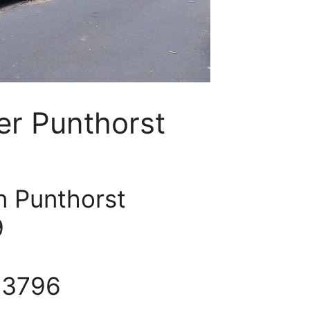
er Punthorst
n Punthorst
9
83796