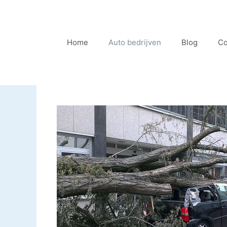
Ga
naar
de
Home
Auto bedrijven
Blog
Co
inhoud