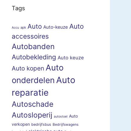
Tags
Auto
Auto
Auto-keuze
apk
Accu
accessoires
Autobanden
Autobekleding
Auto keuze
Auto
Auto kopen
Auto
onderdelen
reparatie
Autoschade
Autosloperij
Auto
autostoel
verkopen
bedrijfsbus
Bedrijfswagens