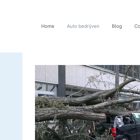
Ga
naar
de
Home
Auto bedrijven
Blog
Co
inhoud