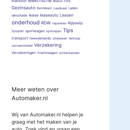
elektrische auto
brandstof
Ford
Gezinsauto
Kenteken
Laden
Laadpaal
lease
leaseauto
Leasen
lakschade
onderhoud
RDW
Rijbewijs
repareren
Tips
sportwagen
Scooter
spotrepair
transport
tweedehands
uitdeuken
Verkoop
Verzekering
vervoermiddel
Verzekeringen
Vrachtwagen
winterbanden
Meer weten over
Automaker.nl
Wij van Automaker.nl helpen je
graag met het maken van je
auto. Zoek vind en vraag een