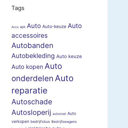
Tags
Auto
Auto
Auto-keuze
apk
Accu
accessoires
Autobanden
Autobekleding
Auto keuze
Auto
Auto kopen
Auto
onderdelen
reparatie
Autoschade
Autosloperij
Auto
autostoel
verkopen
bedrijfsbus
Bedrijfswagens