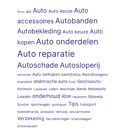
Auto
Auto
Auto-keuze
apk
Accu
Autobanden
accessoires
Autobekleding
Auto
Auto keuze
Auto onderdelen
kopen
Auto reparatie
Autoschade
Autosloperij
Auto verkopen
bedrijfsbus
Bedrijfswagens
autostoel
elektrische auto
Gezinsauto
brandstof
Ford
lease
leaseauto
Kenteken
Laden
lakschade
Laadpaal
onderhoud
RDW
Leasen
Rijbewijs
repareren
Tips
sportwagen
transport
Scooter
spotrepair
tweedehands
uitdeuken
Verkoop
vervoermiddel
Verzekering
Verzekeringen
Vrachtwagen
winterbanden