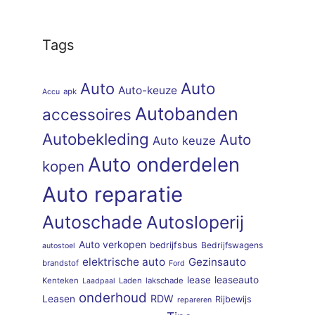
Tags
Auto
Auto
Auto-keuze
apk
Accu
Autobanden
accessoires
Autobekleding
Auto
Auto keuze
Auto onderdelen
kopen
Auto reparatie
Autoschade
Autosloperij
Auto verkopen
bedrijfsbus
Bedrijfswagens
autostoel
elektrische auto
Gezinsauto
brandstof
Ford
lease
leaseauto
Kenteken
Laden
lakschade
Laadpaal
onderhoud
RDW
Leasen
Rijbewijs
repareren