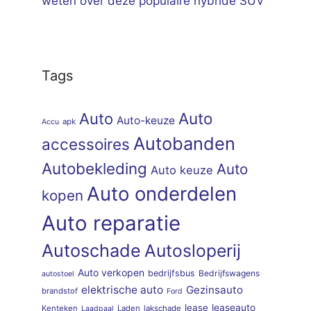
weten over deze populaire hybride SUV
Tags
Auto
Auto
Auto-keuze
apk
Accu
Autobanden
accessoires
Autobekleding
Auto
Auto keuze
Auto onderdelen
kopen
Auto reparatie
Autoschade
Autosloperij
Auto verkopen
bedrijfsbus
Bedrijfswagens
autostoel
elektrische auto
Gezinsauto
brandstof
Ford
lease
leaseauto
Kenteken
Laden
lakschade
Laadpaal