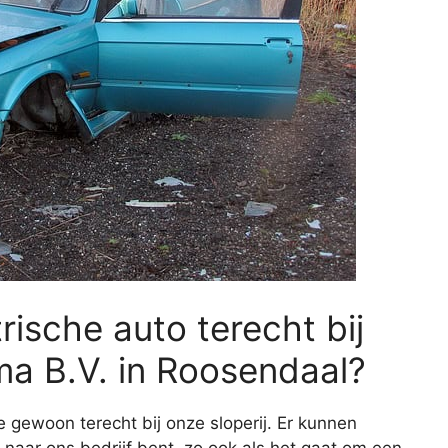
rische auto terecht bij
a B.V. in Roosendaal?
e gewoon terecht bij onze sloperij. Er kunnen
 naar ons bedrijf bent, zo ook als het gaat om een