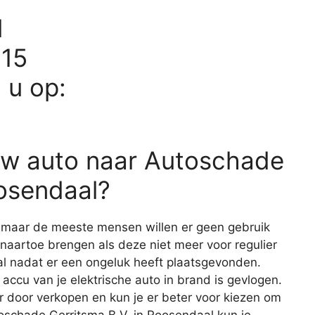
l
815
d u op:
uw auto naar Autoschade
oosendaal?
, maar de meeste mensen willen er geen gebruik
 naartoe brengen als deze niet meer voor regulier
eval nadat er een ongeluk heeft plaatsgevonden.
 accu van je elektrische auto in brand is gevlogen.
r door verkopen en kun je er beter voor kiezen om
toschade Gerritsma B.V. in Roosendaal kun je