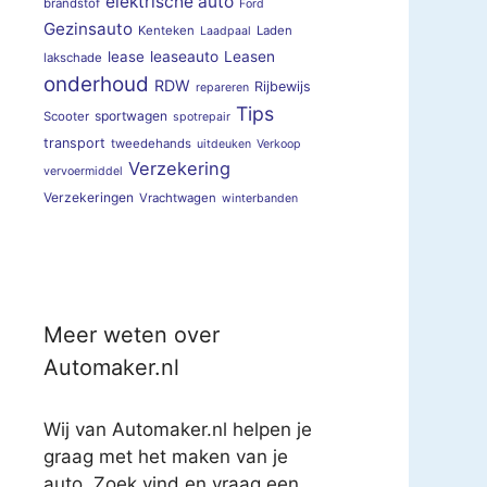
elektrische auto
brandstof
Ford
Gezinsauto
Kenteken
Laden
Laadpaal
lease
leaseauto
Leasen
lakschade
onderhoud
RDW
Rijbewijs
repareren
Tips
sportwagen
Scooter
spotrepair
transport
tweedehands
uitdeuken
Verkoop
Verzekering
vervoermiddel
Verzekeringen
Vrachtwagen
winterbanden
Meer weten over
Automaker.nl
Wij van Automaker.nl helpen je
graag met het maken van je
auto. Zoek vind en vraag een