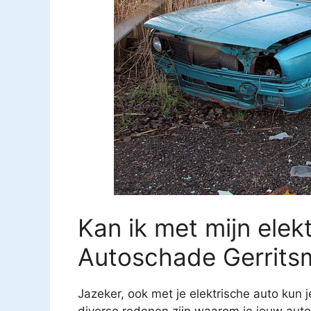
Kan ik met mijn elekt
Autoschade Gerritsm
Jazeker, ook met je elektrische auto kun j
diverse redenen zijn waarom je jouw auto