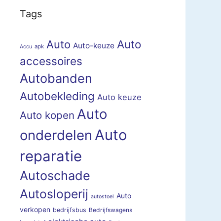
Tags
Auto
Auto
Auto-keuze
apk
Accu
accessoires
Autobanden
Autobekleding
Auto keuze
Auto
Auto kopen
Auto
onderdelen
reparatie
Autoschade
Autosloperij
Auto
autostoel
verkopen
bedrijfsbus
Bedrijfswagens