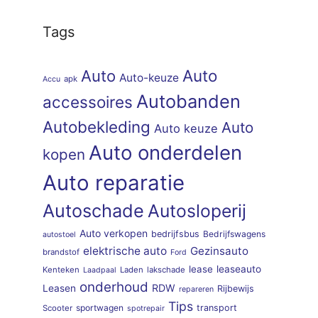
Tags
Auto
Auto
Auto-keuze
apk
Accu
Autobanden
accessoires
Autobekleding
Auto
Auto keuze
Auto onderdelen
kopen
Auto reparatie
Autoschade
Autosloperij
Auto verkopen
bedrijfsbus
Bedrijfswagens
autostoel
elektrische auto
Gezinsauto
brandstof
Ford
lease
leaseauto
Kenteken
Laden
lakschade
Laadpaal
onderhoud
RDW
Leasen
Rijbewijs
repareren
Tips
sportwagen
transport
Scooter
spotrepair