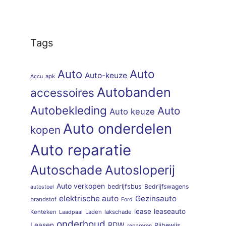
Tags
Auto
Auto
Auto-keuze
apk
Accu
Autobanden
accessoires
Autobekleding
Auto
Auto keuze
Auto onderdelen
kopen
Auto reparatie
Autoschade
Autosloperij
Auto verkopen
bedrijfsbus
Bedrijfswagens
autostoel
elektrische auto
Gezinsauto
brandstof
Ford
lease
leaseauto
Kenteken
Laden
lakschade
Laadpaal
onderhoud
RDW
Leasen
Rijbewijs
repareren