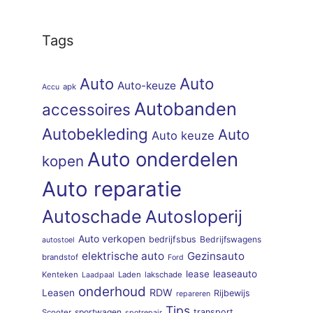
Tags
Auto
Auto
Auto-keuze
apk
Accu
Autobanden
accessoires
Autobekleding
Auto
Auto keuze
Auto onderdelen
kopen
Auto reparatie
Autoschade
Autosloperij
Auto verkopen
bedrijfsbus
Bedrijfswagens
autostoel
elektrische auto
Gezinsauto
brandstof
Ford
lease
leaseauto
Kenteken
Laden
lakschade
Laadpaal
onderhoud
RDW
Leasen
Rijbewijs
repareren
Tips
sportwagen
transport
Scooter
spotrepair