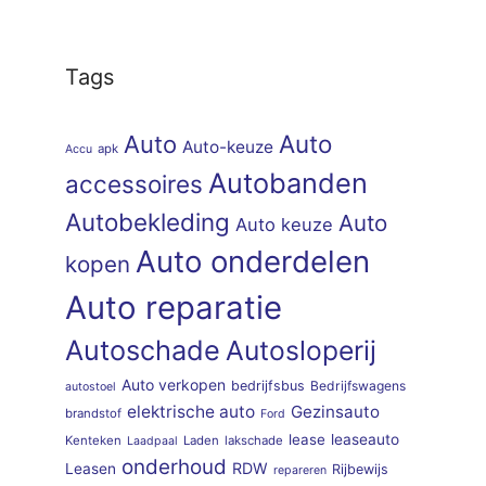
Tags
Auto
Auto
Auto-keuze
apk
Accu
Autobanden
accessoires
Autobekleding
Auto
Auto keuze
Auto onderdelen
kopen
Auto reparatie
Autoschade
Autosloperij
Auto verkopen
bedrijfsbus
Bedrijfswagens
autostoel
elektrische auto
Gezinsauto
brandstof
Ford
lease
leaseauto
Kenteken
Laden
lakschade
Laadpaal
onderhoud
RDW
Leasen
Rijbewijs
repareren