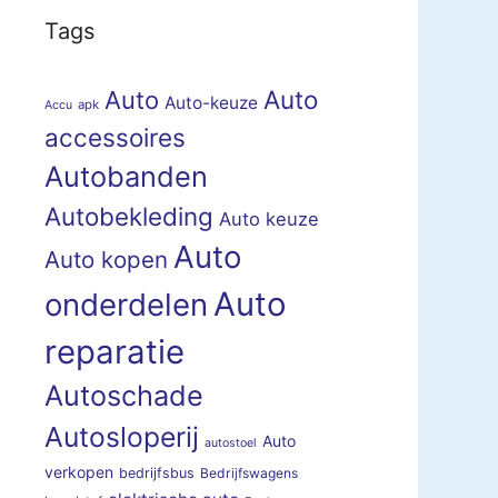
Tags
Auto
Auto
Auto-keuze
apk
Accu
accessoires
Autobanden
Autobekleding
Auto keuze
Auto
Auto kopen
Auto
onderdelen
reparatie
Autoschade
Autosloperij
Auto
autostoel
verkopen
bedrijfsbus
Bedrijfswagens