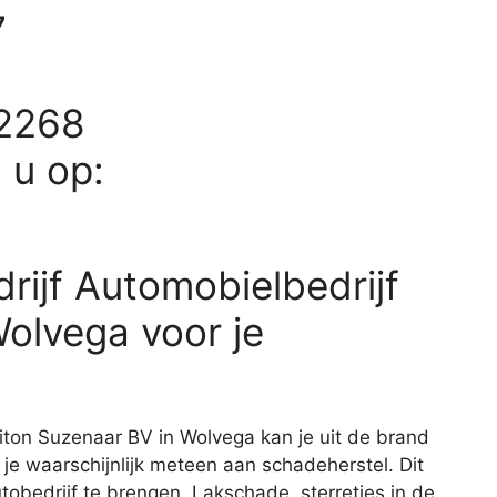
7
12268
d u op:
rijf Automobielbedrijf
olvega voor je
Siton Suzenaar BV in Wolvega kan je uit de brand
 je waarschijnlijk meteen aan schadeherstel. Dit
tobedrijf te brengen. Lakschade, sterretjes in de