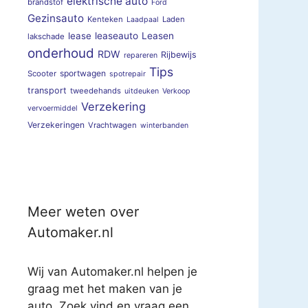
elektrische auto
brandstof
Ford
Gezinsauto
Kenteken
Laden
Laadpaal
lease
leaseauto
Leasen
lakschade
onderhoud
RDW
Rijbewijs
repareren
Tips
sportwagen
Scooter
spotrepair
transport
tweedehands
uitdeuken
Verkoop
Verzekering
vervoermiddel
Verzekeringen
Vrachtwagen
winterbanden
Meer weten over
Automaker.nl
Wij van Automaker.nl helpen je
graag met het maken van je
auto. Zoek vind en vraag een