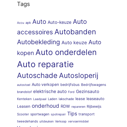
Tags
Auto
Auto
Auto-keuze
apk
Accu
Autobanden
accessoires
Autobekleding
Auto
Auto keuze
Auto onderdelen
kopen
Auto reparatie
Autoschade
Autosloperij
Auto verkopen
bedrijfsbus
Bedrijfswagens
autostoel
elektrische auto
Gezinsauto
brandstof
Ford
lease
leaseauto
Kenteken
Laden
lakschade
Laadpaal
onderhoud
RDW
Leasen
Rijbewijs
repareren
Tips
sportwagen
transport
Scooter
spotrepair
tweedehands
uitdeuken
Verkoop
vervoermiddel