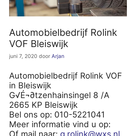
Automobielbedrijf Rolink
VOF Bleiswijk
juni 7, 2020
door
Arjan
Automobielbedrijf Rolink VOF
in Bleiswijk
G√É¬∂tzenhainsingel 8 /A
2665 KP Bleiswijk
Bel ons op: 010-5221041
Meer informatie vind u op:
Of mail naar:
g.rolink@wxs.nl