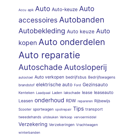
Auto
Auto
Auto-keuze
apk
Accu
Autobanden
accessoires
Autobekleding
Auto
Auto keuze
Auto onderdelen
kopen
Auto reparatie
Autoschade
Autosloperij
Auto verkopen
bedrijfsbus
Bedrijfswagens
autostoel
elektrische auto
Gezinsauto
brandstof
Ford
lease
leaseauto
Kenteken
Laden
lakschade
Laadpaal
onderhoud
RDW
Leasen
Rijbewijs
repareren
Tips
sportwagen
transport
Scooter
spotrepair
tweedehands
uitdeuken
Verkoop
vervoermiddel
Verzekering
Verzekeringen
Vrachtwagen
winterbanden