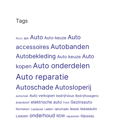
Tags
Auto
Auto
Auto-keuze
apk
Accu
Autobanden
accessoires
Autobekleding
Auto
Auto keuze
Auto onderdelen
kopen
Auto reparatie
Autoschade
Autosloperij
Auto verkopen
bedrijfsbus
Bedrijfswagens
autostoel
elektrische auto
Gezinsauto
brandstof
Ford
lease
leaseauto
Kenteken
Laden
lakschade
Laadpaal
onderhoud
RDW
Leasen
Rijbewijs
repareren