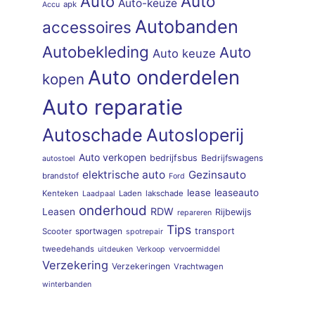
Auto
Auto
Auto-keuze
apk
Accu
Autobanden
accessoires
Autobekleding
Auto
Auto keuze
Auto onderdelen
kopen
Auto reparatie
Autoschade
Autosloperij
Auto verkopen
bedrijfsbus
Bedrijfswagens
autostoel
elektrische auto
Gezinsauto
brandstof
Ford
lease
leaseauto
Kenteken
Laden
lakschade
Laadpaal
onderhoud
RDW
Leasen
Rijbewijs
repareren
Tips
sportwagen
transport
Scooter
spotrepair
tweedehands
uitdeuken
Verkoop
vervoermiddel
Verzekering
Verzekeringen
Vrachtwagen
winterbanden