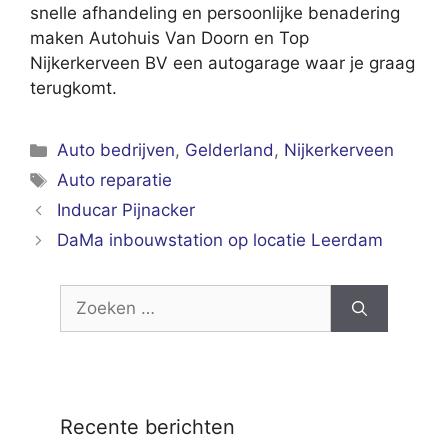
snelle afhandeling en persoonlijke benadering
maken Autohuis Van Doorn en Top
Nijkerkerveen BV een autogarage waar je graag
terugkomt.
Categorieën
Auto bedrijven
,
Gelderland
,
Nijkerkerveen
Tags
Auto reparatie
Inducar Pijnacker
DaMa inbouwstation op locatie Leerdam
Zoek
naar:
Recente berichten