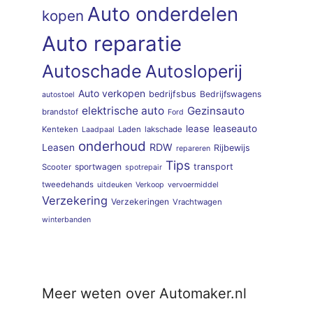
Auto onderdelen
kopen
Auto reparatie
Autoschade
Autosloperij
Auto verkopen
bedrijfsbus
Bedrijfswagens
autostoel
elektrische auto
Gezinsauto
brandstof
Ford
lease
leaseauto
Kenteken
Laden
lakschade
Laadpaal
onderhoud
RDW
Leasen
Rijbewijs
repareren
Tips
sportwagen
transport
Scooter
spotrepair
tweedehands
uitdeuken
Verkoop
vervoermiddel
Verzekering
Verzekeringen
Vrachtwagen
winterbanden
Meer weten over Automaker.nl