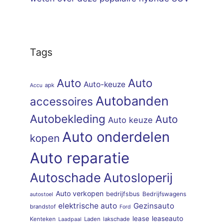
Tags
Auto
Auto
Auto-keuze
apk
Accu
Autobanden
accessoires
Autobekleding
Auto
Auto keuze
Auto onderdelen
kopen
Auto reparatie
Autoschade
Autosloperij
Auto verkopen
bedrijfsbus
Bedrijfswagens
autostoel
elektrische auto
Gezinsauto
brandstof
Ford
lease
leaseauto
Kenteken
Laden
lakschade
Laadpaal