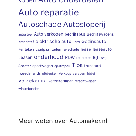
kopen
Auto reparatie
Autoschade
Autosloperij
Auto verkopen
bedrijfsbus
Bedrijfswagens
autostoel
elektrische auto
Gezinsauto
brandstof
Ford
lease
leaseauto
Kenteken
Laden
lakschade
Laadpaal
onderhoud
RDW
Leasen
Rijbewijs
repareren
Tips
sportwagen
transport
Scooter
spotrepair
tweedehands
uitdeuken
Verkoop
vervoermiddel
Verzekering
Verzekeringen
Vrachtwagen
winterbanden
Meer weten over Automaker.nl