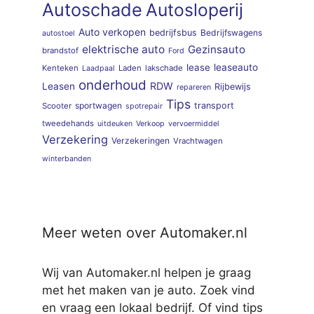
Autoschade
Autosloperij
Auto verkopen
bedrijfsbus
Bedrijfswagens
autostoel
elektrische auto
Gezinsauto
brandstof
Ford
lease
leaseauto
Kenteken
Laden
lakschade
Laadpaal
onderhoud
RDW
Leasen
Rijbewijs
repareren
Tips
sportwagen
transport
Scooter
spotrepair
tweedehands
uitdeuken
Verkoop
vervoermiddel
Verzekering
Verzekeringen
Vrachtwagen
winterbanden
Meer weten over Automaker.nl
Wij van Automaker.nl helpen je graag
met het maken van je auto. Zoek vind
en vraag een lokaal bedrijf. Of vind tips