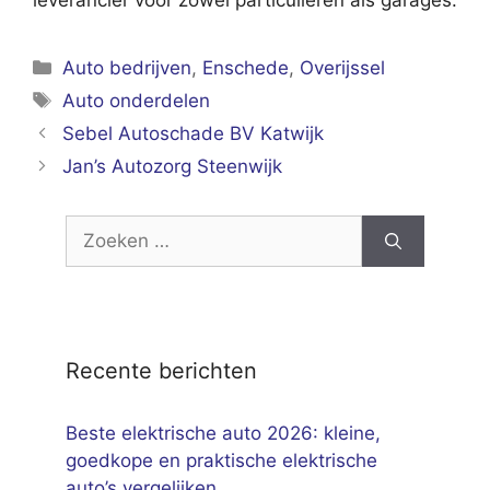
leverancier voor zowel particulieren als garages.
Categorieën
Auto bedrijven
,
Enschede
,
Overijssel
Tags
Auto onderdelen
Sebel Autoschade BV Katwijk
Jan’s Autozorg Steenwijk
Zoek
naar:
Recente berichten
Beste elektrische auto 2026: kleine,
goedkope en praktische elektrische
auto’s vergelijken