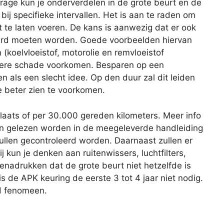
age kun je onderverdelen in de grote beurt en de
 bij specifieke intervallen. Het is aan te raden om
 te laten voeren. De kans is aanwezig dat er ook
rd moeten worden. Goede voorbeelden hiervan
 (koelvloeistof, motorolie en remvloeistof
latere schade voorkomen. Besparen op een
ien als een slecht idee. Op den duur zal dit leiden
e beter zien te voorkomen.
plaats of per 30.000 gereden kilometers. Meer info
an gelezen worden in de meegeleverde handleiding
zullen gecontroleerd worden. Daarnaast zullen er
 kun je denken aan ruitenwissers, luchtfilters,
benadrukken dat de grote beurt niet hetzelfde is
s de APK keuring de eerste 3 tot 4 jaar niet nodig.
nd fenomeen.