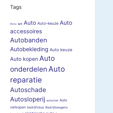
Tags
Auto
Auto
Auto-keuze
apk
Accu
accessoires
Autobanden
Autobekleding
Auto keuze
Auto
Auto kopen
Auto
onderdelen
reparatie
Autoschade
Autosloperij
Auto
autostoel
verkopen
bedrijfsbus
Bedrijfswagens