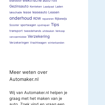
elektrische auto
brandstof
Ford
Gezinsauto
Kenteken
Laden
Laadpaal
lease
leaseauto
Leasen
lakschade
onderhoud
RDW
Rijbewijs
repareren
Tips
sportwagen
Scooter
spotrepair
transport
tweedehands
uitdeuken
Verkoop
Verzekering
vervoermiddel
Verzekeringen
Vrachtwagen
winterbanden
Meer weten over
Automaker.nl
Wij van Automaker.nl helpen je
graag met het maken van je
auto. Zoek vind en vraag een