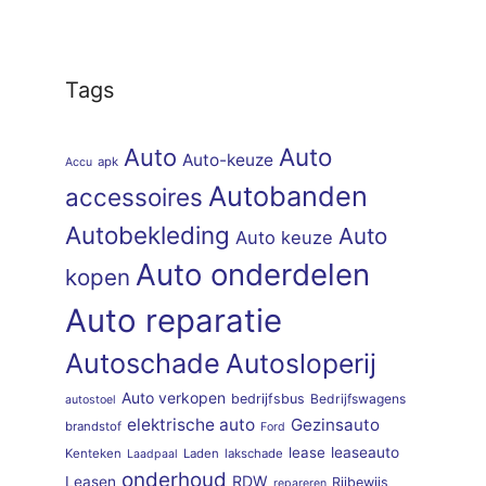
Tags
Auto
Auto
Auto-keuze
apk
Accu
Autobanden
accessoires
Autobekleding
Auto
Auto keuze
Auto onderdelen
kopen
Auto reparatie
Autoschade
Autosloperij
Auto verkopen
bedrijfsbus
Bedrijfswagens
autostoel
elektrische auto
Gezinsauto
brandstof
Ford
lease
leaseauto
Kenteken
Laden
lakschade
Laadpaal
onderhoud
RDW
Leasen
Rijbewijs
repareren