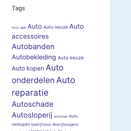
Tags
Auto
Auto
Auto-keuze
apk
Accu
accessoires
Autobanden
Autobekleding
Auto keuze
Auto
Auto kopen
Auto
onderdelen
reparatie
Autoschade
Autosloperij
Auto
autostoel
verkopen
bedrijfsbus
Bedrijfswagens