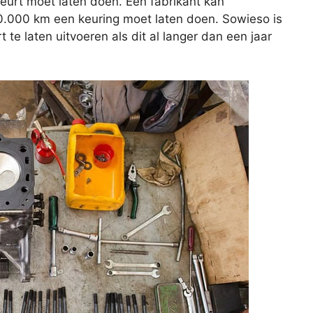
beurt moet laten doen. Een fabrikant kan
20.000 km een keuring moet laten doen. Sowieso is
e laten uitvoeren als dit al langer dan een jaar