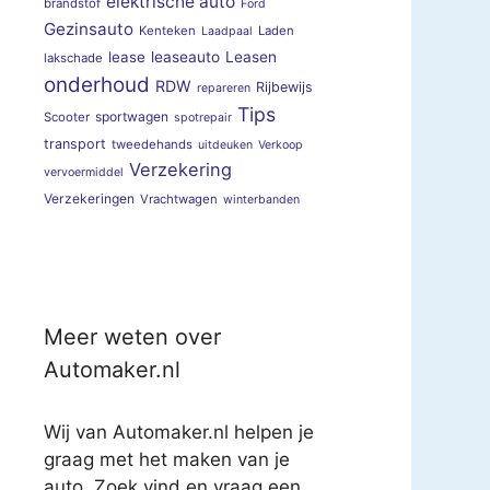
elektrische auto
brandstof
Ford
Gezinsauto
Kenteken
Laden
Laadpaal
lease
leaseauto
Leasen
lakschade
onderhoud
RDW
Rijbewijs
repareren
Tips
sportwagen
Scooter
spotrepair
transport
tweedehands
uitdeuken
Verkoop
Verzekering
vervoermiddel
Verzekeringen
Vrachtwagen
winterbanden
Meer weten over
Automaker.nl
Wij van Automaker.nl helpen je
graag met het maken van je
auto. Zoek vind en vraag een