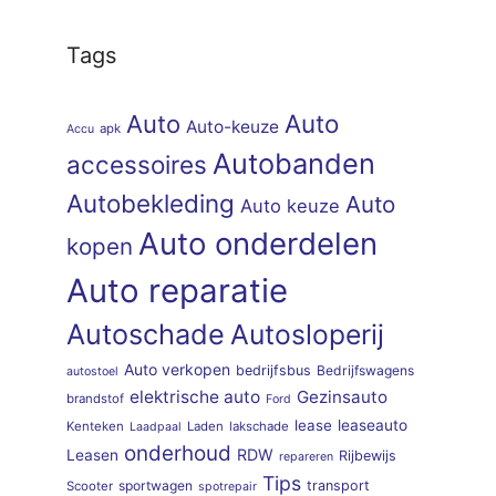
Tags
Auto
Auto
Auto-keuze
apk
Accu
Autobanden
accessoires
Autobekleding
Auto
Auto keuze
Auto onderdelen
kopen
Auto reparatie
Autoschade
Autosloperij
Auto verkopen
bedrijfsbus
Bedrijfswagens
autostoel
elektrische auto
Gezinsauto
brandstof
Ford
lease
leaseauto
Kenteken
Laden
lakschade
Laadpaal
onderhoud
RDW
Leasen
Rijbewijs
repareren
Tips
sportwagen
transport
Scooter
spotrepair