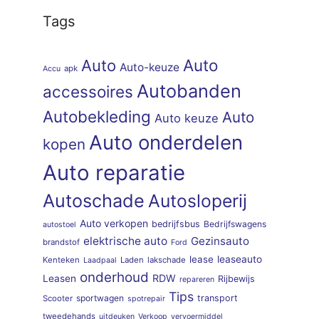
Tags
Auto
Auto
Auto-keuze
apk
Accu
Autobanden
accessoires
Autobekleding
Auto
Auto keuze
Auto onderdelen
kopen
Auto reparatie
Autoschade
Autosloperij
Auto verkopen
bedrijfsbus
Bedrijfswagens
autostoel
elektrische auto
Gezinsauto
brandstof
Ford
lease
leaseauto
Kenteken
Laden
lakschade
Laadpaal
onderhoud
RDW
Leasen
Rijbewijs
repareren
Tips
sportwagen
transport
Scooter
spotrepair
tweedehands
uitdeuken
Verkoop
vervoermiddel