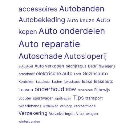
Autobanden
accessoires
Autobekleding
Auto
Auto keuze
Auto onderdelen
kopen
Auto reparatie
Autoschade
Autosloperij
Auto verkopen
bedrijfsbus
Bedrijfswagens
autostoel
elektrische auto
Gezinsauto
brandstof
Ford
lease
leaseauto
Kenteken
Laden
lakschade
Laadpaal
onderhoud
RDW
Leasen
Rijbewijs
repareren
Tips
sportwagen
transport
Scooter
spotrepair
tweedehands
uitdeuken
Verkoop
vervoermiddel
Verzekering
Verzekeringen
Vrachtwagen
winterbanden