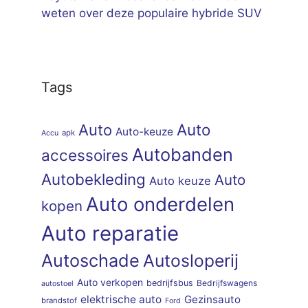
weten over deze populaire hybride SUV
Tags
Auto
Auto
Auto-keuze
apk
Accu
Autobanden
accessoires
Autobekleding
Auto
Auto keuze
Auto onderdelen
kopen
Auto reparatie
Autoschade
Autosloperij
Auto verkopen
bedrijfsbus
Bedrijfswagens
autostoel
elektrische auto
Gezinsauto
brandstof
Ford