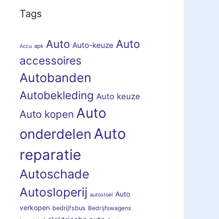
Tags
Auto
Auto
Auto-keuze
apk
Accu
accessoires
Autobanden
Autobekleding
Auto keuze
Auto
Auto kopen
Auto
onderdelen
reparatie
Autoschade
Autosloperij
Auto
autostoel
verkopen
bedrijfsbus
Bedrijfswagens