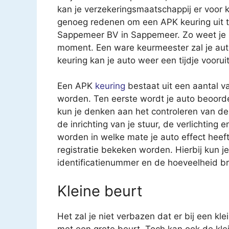
kan je verzekeringsmaatschappij er voor k
genoeg redenen om een APK keuring uit te
Sappemeer BV in Sappemeer. Zo weet je m
moment. Een ware keurmeester zal je au
keuring kan je auto weer een tijdje vooruit
Een APK
keuring
bestaat uit een aantal v
worden. Ten eerste wordt je auto beoorde
kun je denken aan het controleren van 
de inrichting van je stuur, de verlichting
worden in welke mate je auto effect heeft 
registratie bekeken worden. Hierbij kun 
identificatienummer en de hoeveelheid br
Kleine beurt
Het zal je niet verbazen dat er bij een kl
met een grote beurt. Toch kan ook de kle