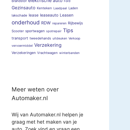
elektrische auto
brandstof
Ford
Gezinsauto
Kenteken
Laden
Laadpaal
lease
leaseauto
Leasen
lakschade
onderhoud
RDW
Rijbewijs
repareren
Tips
sportwagen
Scooter
spotrepair
transport
tweedehands
uitdeuken
Verkoop
Verzekering
vervoermiddel
Verzekeringen
Vrachtwagen
winterbanden
Meer weten over
Automaker.nl
Wij van Automaker.nl helpen je
graag met het maken van je
auto. Zoek vind en vraag een