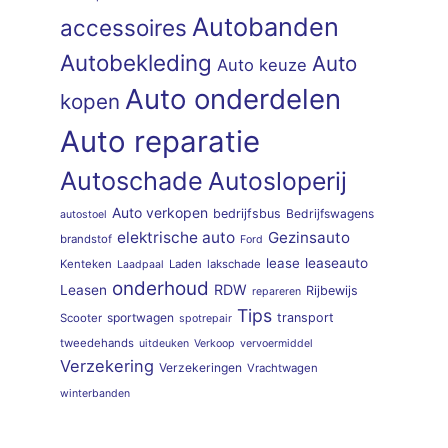
Autobanden
accessoires
Autobekleding
Auto
Auto keuze
Auto onderdelen
kopen
Auto reparatie
Autoschade
Autosloperij
Auto verkopen
bedrijfsbus
Bedrijfswagens
autostoel
elektrische auto
Gezinsauto
brandstof
Ford
lease
leaseauto
Kenteken
Laden
lakschade
Laadpaal
onderhoud
RDW
Leasen
Rijbewijs
repareren
Tips
sportwagen
transport
Scooter
spotrepair
tweedehands
uitdeuken
Verkoop
vervoermiddel
Verzekering
Verzekeringen
Vrachtwagen
winterbanden