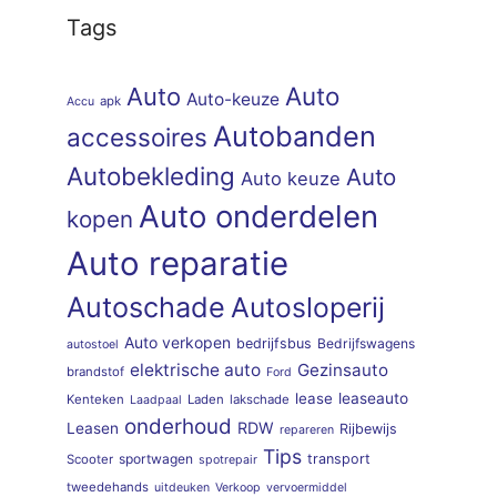
Tags
Auto
Auto
Auto-keuze
apk
Accu
Autobanden
accessoires
Autobekleding
Auto
Auto keuze
Auto onderdelen
kopen
Auto reparatie
Autoschade
Autosloperij
Auto verkopen
bedrijfsbus
Bedrijfswagens
autostoel
elektrische auto
Gezinsauto
brandstof
Ford
lease
leaseauto
Kenteken
Laden
lakschade
Laadpaal
onderhoud
RDW
Leasen
Rijbewijs
repareren
Tips
sportwagen
transport
Scooter
spotrepair
tweedehands
uitdeuken
Verkoop
vervoermiddel