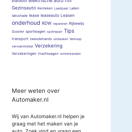
elektrische auto
brandstof
Ford
Gezinsauto
Kenteken
Laden
Laadpaal
lease
leaseauto
Leasen
lakschade
onderhoud
RDW
Rijbewijs
repareren
Tips
sportwagen
Scooter
spotrepair
transport
tweedehands
uitdeuken
Verkoop
Verzekering
vervoermiddel
Verzekeringen
Vrachtwagen
winterbanden
Meer weten over
Automaker.nl
Wij van Automaker.nl helpen je
graag met het maken van je
auto. Zoek vind en vraag een