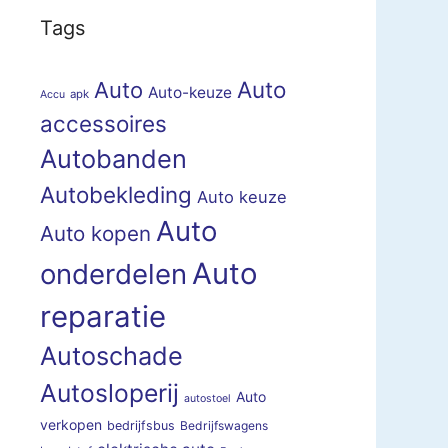
Tags
Auto
Auto
Auto-keuze
apk
Accu
accessoires
Autobanden
Autobekleding
Auto keuze
Auto
Auto kopen
Auto
onderdelen
reparatie
Autoschade
Autosloperij
Auto
autostoel
verkopen
bedrijfsbus
Bedrijfswagens