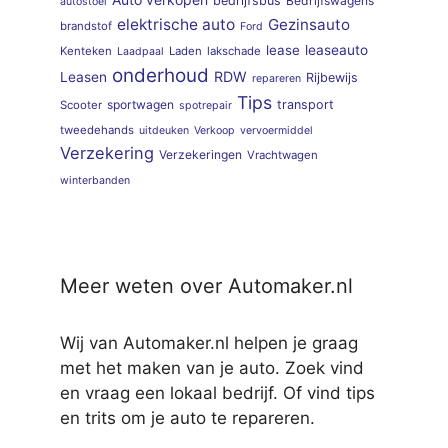
bedrijfsbus
Bedrijfswagens
autostoel
elektrische auto
Gezinsauto
brandstof
Ford
lease
leaseauto
Kenteken
Laden
lakschade
Laadpaal
onderhoud
RDW
Leasen
Rijbewijs
repareren
Tips
sportwagen
transport
Scooter
spotrepair
tweedehands
uitdeuken
Verkoop
vervoermiddel
Verzekering
Verzekeringen
Vrachtwagen
winterbanden
Meer weten over Automaker.nl
Wij van Automaker.nl helpen je graag
met het maken van je auto. Zoek vind
en vraag een lokaal bedrijf. Of vind tips
en trits om je auto te repareren.