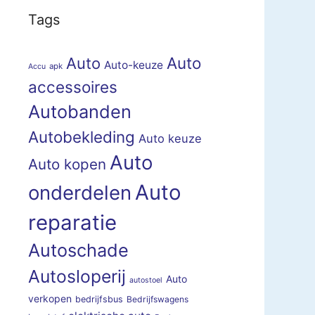
Tags
Auto
Auto
Auto-keuze
apk
Accu
accessoires
Autobanden
Autobekleding
Auto keuze
Auto
Auto kopen
Auto
onderdelen
reparatie
Autoschade
Autosloperij
Auto
autostoel
verkopen
bedrijfsbus
Bedrijfswagens