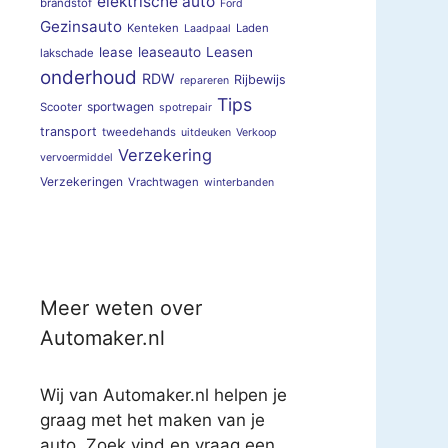
elektrische auto
brandstof
Ford
Gezinsauto
Kenteken
Laden
Laadpaal
lease
leaseauto
Leasen
lakschade
onderhoud
RDW
Rijbewijs
repareren
Tips
sportwagen
Scooter
spotrepair
transport
tweedehands
uitdeuken
Verkoop
Verzekering
vervoermiddel
Verzekeringen
Vrachtwagen
winterbanden
Meer weten over
Automaker.nl
Wij van Automaker.nl helpen je
graag met het maken van je
auto. Zoek vind en vraag een