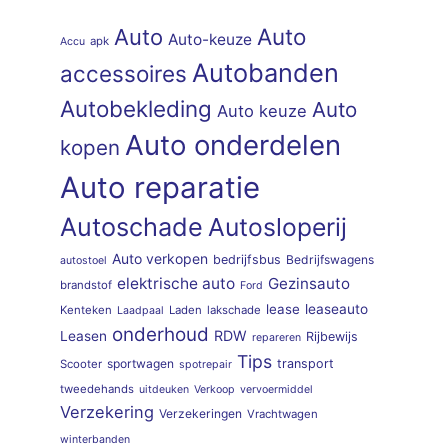
Auto
Auto
Auto-keuze
apk
Accu
Autobanden
accessoires
Autobekleding
Auto
Auto keuze
Auto onderdelen
kopen
Auto reparatie
Autoschade
Autosloperij
Auto verkopen
bedrijfsbus
Bedrijfswagens
autostoel
elektrische auto
Gezinsauto
brandstof
Ford
lease
leaseauto
Kenteken
Laden
lakschade
Laadpaal
onderhoud
RDW
Leasen
Rijbewijs
repareren
Tips
sportwagen
transport
Scooter
spotrepair
tweedehands
uitdeuken
Verkoop
vervoermiddel
Verzekering
Verzekeringen
Vrachtwagen
winterbanden