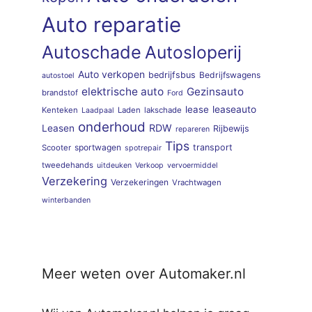
Auto reparatie
Autoschade
Autosloperij
Auto verkopen
bedrijfsbus
Bedrijfswagens
autostoel
elektrische auto
Gezinsauto
brandstof
Ford
lease
leaseauto
Kenteken
Laden
lakschade
Laadpaal
onderhoud
RDW
Leasen
Rijbewijs
repareren
Tips
sportwagen
transport
Scooter
spotrepair
tweedehands
uitdeuken
Verkoop
vervoermiddel
Verzekering
Verzekeringen
Vrachtwagen
winterbanden
Meer weten over Automaker.nl