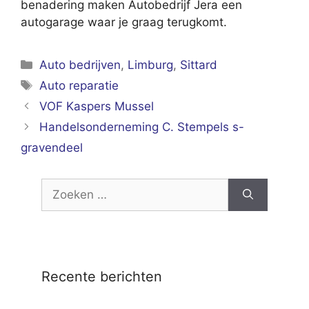
benadering maken Autobedrijf Jera een
autogarage waar je graag terugkomt.
Categorieën
Auto bedrijven
,
Limburg
,
Sittard
Tags
Auto reparatie
VOF Kaspers Mussel
Handelsonderneming C. Stempels s-
gravendeel
Zoek
naar:
Recente berichten