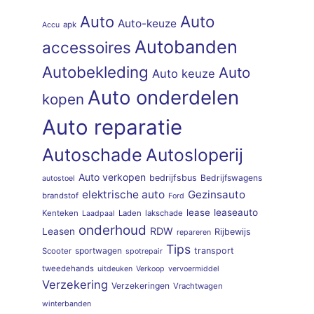
Auto
Auto
Auto-keuze
apk
Accu
Autobanden
accessoires
Autobekleding
Auto
Auto keuze
Auto onderdelen
kopen
Auto reparatie
Autoschade
Autosloperij
Auto verkopen
bedrijfsbus
Bedrijfswagens
autostoel
elektrische auto
Gezinsauto
brandstof
Ford
lease
leaseauto
Kenteken
Laden
lakschade
Laadpaal
onderhoud
RDW
Leasen
Rijbewijs
repareren
Tips
sportwagen
transport
Scooter
spotrepair
tweedehands
uitdeuken
Verkoop
vervoermiddel
Verzekering
Verzekeringen
Vrachtwagen
winterbanden