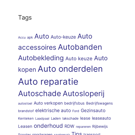
Tags
Auto
Auto
Auto-keuze
apk
Accu
Autobanden
accessoires
Autobekleding
Auto
Auto keuze
Auto onderdelen
kopen
Auto reparatie
Autoschade
Autosloperij
Auto verkopen
bedrijfsbus
Bedrijfswagens
autostoel
elektrische auto
Gezinsauto
brandstof
Ford
lease
leaseauto
Kenteken
Laden
lakschade
Laadpaal
onderhoud
RDW
Leasen
Rijbewijs
repareren
Tips
sportwagen
transport
Scooter
spotrepair