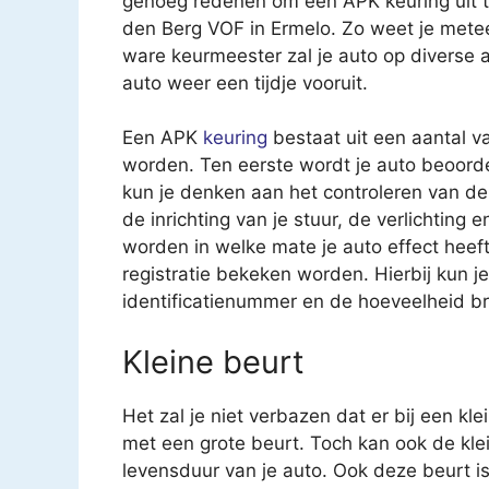
genoeg redenen om een APK keuring uit te 
den Berg VOF in Ermelo. Zo weet je metee
ware keurmeester zal je auto op diverse
auto weer een tijdje vooruit.
Een APK
keuring
bestaat uit een aantal v
worden. Ten eerste wordt je auto beoorde
kun je denken aan het controleren van 
de inrichting van je stuur, de verlichting
worden in welke mate je auto effect heeft 
registratie bekeken worden. Hierbij kun 
identificatienummer en de hoeveelheid br
Kleine beurt
Het zal je niet verbazen dat er bij een kl
met een grote beurt. Toch kan ook de kle
levensduur van je auto. Ook deze beurt i