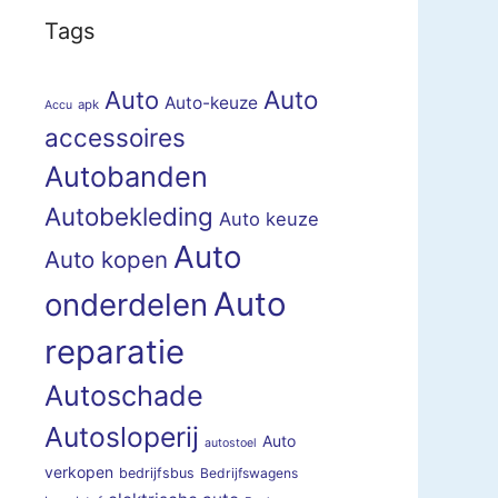
Tags
Auto
Auto
Auto-keuze
apk
Accu
accessoires
Autobanden
Autobekleding
Auto keuze
Auto
Auto kopen
Auto
onderdelen
reparatie
Autoschade
Autosloperij
Auto
autostoel
verkopen
bedrijfsbus
Bedrijfswagens