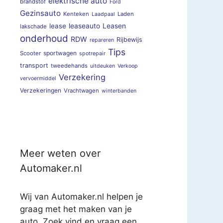
elektrische auto
brandstof
Ford
Gezinsauto
Kenteken
Laden
Laadpaal
lease
leaseauto
Leasen
lakschade
onderhoud
RDW
Rijbewijs
repareren
Tips
sportwagen
Scooter
spotrepair
transport
tweedehands
uitdeuken
Verkoop
Verzekering
vervoermiddel
Verzekeringen
Vrachtwagen
winterbanden
Meer weten over
Automaker.nl
Wij van Automaker.nl helpen je
graag met het maken van je
auto. Zoek vind en vraag een