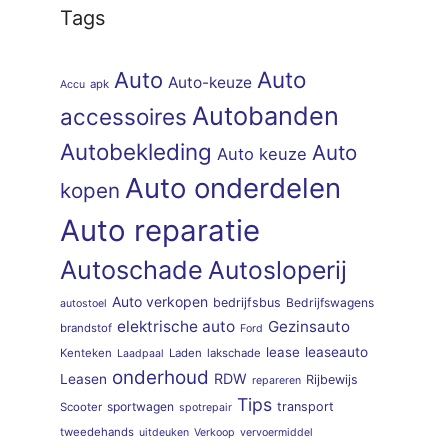
Tags
Auto
Auto
Auto-keuze
apk
Accu
Autobanden
accessoires
Autobekleding
Auto
Auto keuze
Auto onderdelen
kopen
Auto reparatie
Autoschade
Autosloperij
Auto verkopen
bedrijfsbus
Bedrijfswagens
autostoel
elektrische auto
Gezinsauto
brandstof
Ford
lease
leaseauto
Kenteken
Laden
lakschade
Laadpaal
onderhoud
RDW
Leasen
Rijbewijs
repareren
Tips
sportwagen
transport
Scooter
spotrepair
tweedehands
uitdeuken
Verkoop
vervoermiddel