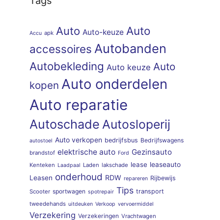
Tags
Auto
Auto
Auto-keuze
apk
Accu
Autobanden
accessoires
Autobekleding
Auto
Auto keuze
Auto onderdelen
kopen
Auto reparatie
Autoschade
Autosloperij
Auto verkopen
bedrijfsbus
Bedrijfswagens
autostoel
elektrische auto
Gezinsauto
brandstof
Ford
lease
leaseauto
Kenteken
Laden
lakschade
Laadpaal
onderhoud
RDW
Leasen
Rijbewijs
repareren
Tips
sportwagen
transport
Scooter
spotrepair
tweedehands
uitdeuken
Verkoop
vervoermiddel
Verzekering
Verzekeringen
Vrachtwagen