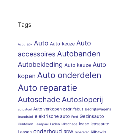
Tags
Auto
Auto
Auto-keuze
apk
Accu
Autobanden
accessoires
Autobekleding
Auto
Auto keuze
Auto onderdelen
kopen
Auto reparatie
Autoschade
Autosloperij
Auto verkopen
bedrijfsbus
Bedrijfswagens
autostoel
elektrische auto
Gezinsauto
brandstof
Ford
lease
leaseauto
Kenteken
Laden
lakschade
Laadpaal
onderhoud
RDW
Leasen
Rijbewijs
repareren