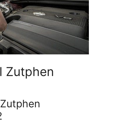
al Zutphen
n Zutphen
2