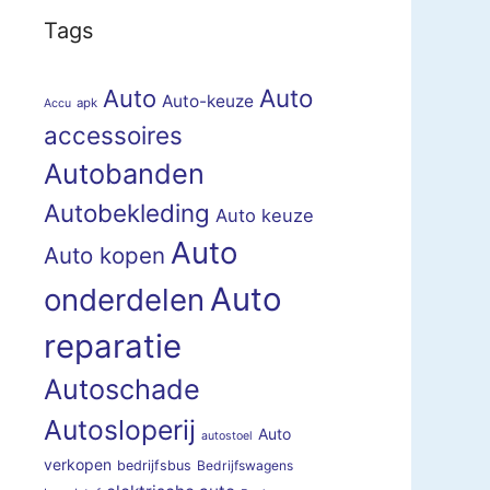
Tags
Auto
Auto
Auto-keuze
apk
Accu
accessoires
Autobanden
Autobekleding
Auto keuze
Auto
Auto kopen
Auto
onderdelen
reparatie
Autoschade
Autosloperij
Auto
autostoel
verkopen
bedrijfsbus
Bedrijfswagens