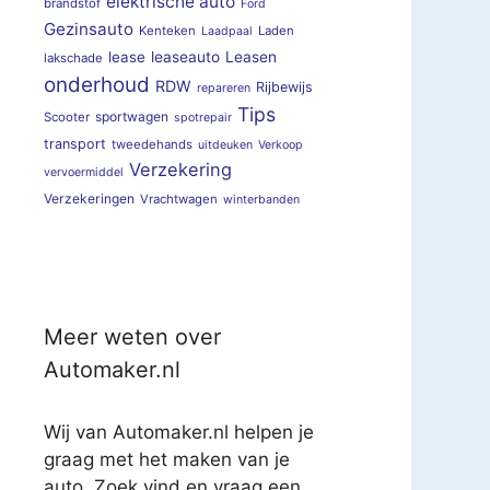
elektrische auto
brandstof
Ford
Gezinsauto
Kenteken
Laden
Laadpaal
lease
leaseauto
Leasen
lakschade
onderhoud
RDW
Rijbewijs
repareren
Tips
sportwagen
Scooter
spotrepair
transport
tweedehands
uitdeuken
Verkoop
Verzekering
vervoermiddel
Verzekeringen
Vrachtwagen
winterbanden
Meer weten over
Automaker.nl
Wij van Automaker.nl helpen je
graag met het maken van je
auto. Zoek vind en vraag een