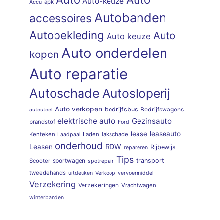
Auto
Auto-keuze
apk
Accu
Autobanden
accessoires
Autobekleding
Auto
Auto keuze
Auto onderdelen
kopen
Auto reparatie
Autoschade
Autosloperij
Auto verkopen
bedrijfsbus
Bedrijfswagens
autostoel
elektrische auto
Gezinsauto
brandstof
Ford
lease
leaseauto
Kenteken
Laden
lakschade
Laadpaal
onderhoud
RDW
Leasen
Rijbewijs
repareren
Tips
sportwagen
transport
Scooter
spotrepair
tweedehands
uitdeuken
Verkoop
vervoermiddel
Verzekering
Verzekeringen
Vrachtwagen
winterbanden