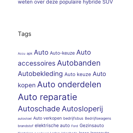
weten over deze populaire hybride SUV
Tags
Auto
Auto
Auto-keuze
apk
Accu
Autobanden
accessoires
Autobekleding
Auto
Auto keuze
Auto onderdelen
kopen
Auto reparatie
Autoschade
Autosloperij
Auto verkopen
bedrijfsbus
Bedrijfswagens
autostoel
elektrische auto
Gezinsauto
brandstof
Ford
lease
leaseauto