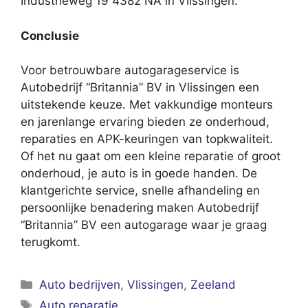
Industrieweg 19 4382 NA in Vlissingen.
Conclusie
Voor betrouwbare autogarageservice is
Autobedrijf “Britannia” BV in Vlissingen een
uitstekende keuze. Met vakkundige monteurs
en jarenlange ervaring bieden ze onderhoud,
reparaties en APK-keuringen van topkwaliteit.
Of het nu gaat om een kleine reparatie of groot
onderhoud, je auto is in goede handen. De
klantgerichte service, snelle afhandeling en
persoonlijke benadering maken Autobedrijf
“Britannia” BV een autogarage waar je graag
terugkomt.
Categorieën
Auto bedrijven
,
Vlissingen
,
Zeeland
Tags
Auto reparatie