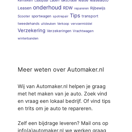
Kenteken
Laden
lakschade
Laadpaal
onderhoud
RDW
Leasen
Rijbewijs
repareren
Tips
sportwagen
transport
Scooter
spotrepair
tweedehands
uitdeuken
Verkoop
vervoermiddel
Verzekering
Verzekeringen
Vrachtwagen
winterbanden
Meer weten over Automaker.nl
Wij van Automaker.nl helpen je graag
met het maken van je auto. Zoek vind
en vraag een lokaal bedrijf. Of vind tips
en trits om je auto te repareren.
Zelf een bijdrage leveren? Mail ons op
info(a)automaker.nl we werken graag